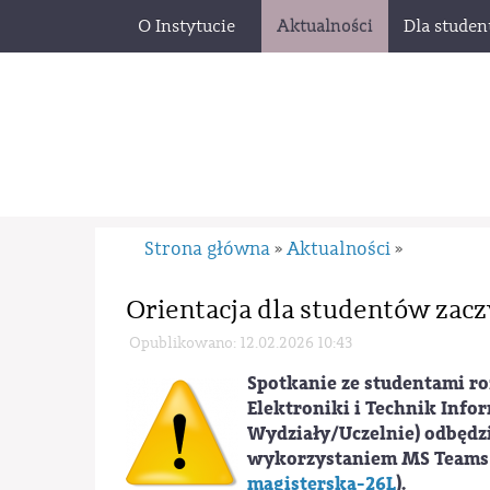
O Instytucie
Aktualności
Dla stude
Strona główna
Aktualności
»
»
Orientacja dla studentów zacz
Opublikowano: 12.02.2026 10:43
Spotkanie ze studentami ro
Elektroniki i Technik Info
Wydziały/Uczelnie) odbędzie 
wykorzystaniem MS Teams (
magisterska-26L
).