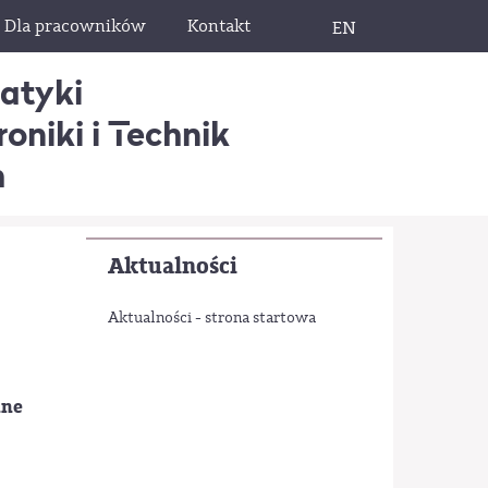
Dla pracowników
Kontakt
EN
matyki
oniki i Technik
h
Aktualności
Aktualności - strona startowa
nne