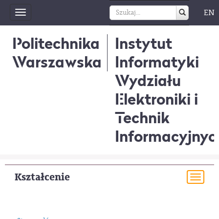
EN
Toggle
navigation
Politechnika
Instytut
Warszawska
Informatyki
Wydziału
Elektroniki i
Technik
Informacyjnyc
Kształcenie
Togg
navi