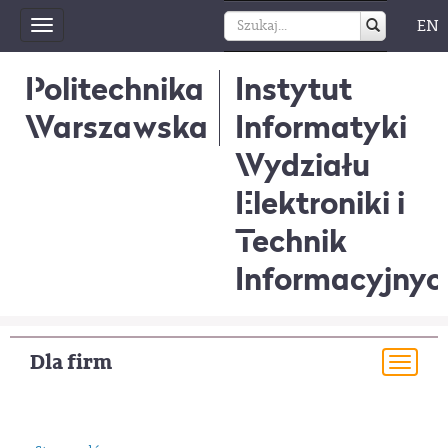
EN
Toggle
navigation
Politechnika
Instytut
Warszawska
Informatyki
Wydziału
Elektroniki i
Technik
Informacyjnyc
Dla firm
Togg
navi