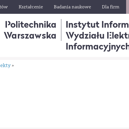
ntów
Kształcenie
Badania naukowe
Dla firm
Politechnika
Instytut Infor
Warszawska
Wydziału Elektr
Informacyjnyc
jekty
»