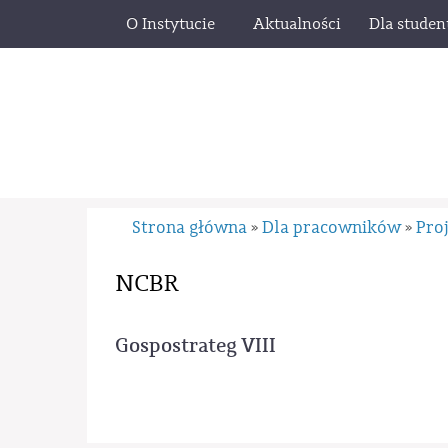
O Instytucie
Aktualności
Dla stude
Strona główna
Dla pracowników
Pro
»
»
NCBR
Gospostrateg VIII