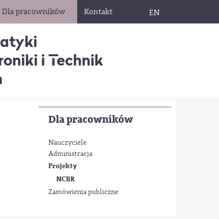
Dla pracowników
Kontakt
EN
matyki
oniki i Technik
h
Dla pracowników
Nauczyciele
Administracja
Projekty
NCBR
Zamówienia publiczne