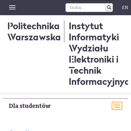
EN
Toggle
navigation
Politechnika
Instytut
Warszawska
Informatyki
Wydziału
Elektroniki i
Technik
Informacyjnyc
Dla studentów
Togg
navi