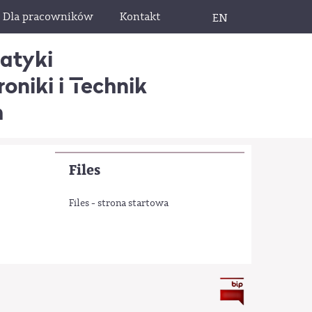
Dla pracowników
Kontakt
EN
matyki
oniki i Technik
h
Files
Files - strona startowa