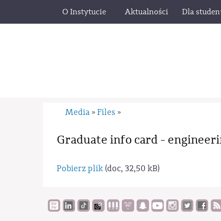
O Instytucie
Aktualności
Dla stude
Media
Files
»
»
Graduate info card - engineeri
Pobierz plik
(doc, 32,50 kB)