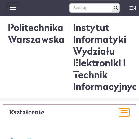
EN
Toggle
navigation
Politechnika
Instytut
Warszawska
Informatyki
Wydziału
Elektroniki i
Technik
Informacyjnyc
Kształcenie
Togg
navi